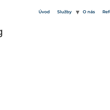
Úvod
Služby
O nás
Ref
g