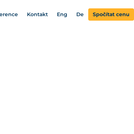
erence
Kontakt
Eng
De
Spočítat cenu