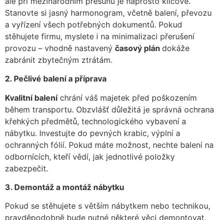
ale při mezinárodním přesunu je naprosto klíčové.
Stanovte si jasný harmonogram, včetně balení, převozu
a vyřízení všech potřebných dokumentů. Pokud
stěhujete firmu, myslete i na minimalizaci přerušení
provozu – vhodně nastavený
časový plán
dokáže
zabránit zbytečným ztrátám.
2. Pečlivé balení a příprava
Kvalitní balení
chrání váš majetek před poškozením
během transportu. Obzvlášť důležitá je správná ochrana
křehkých předmětů, technologického vybavení a
nábytku. Investujte do pevných krabic, výplní a
ochranných fólií. Pokud máte možnost, nechte balení na
odbornících, kteří vědí, jak jednotlivé položky
zabezpečit.
3. Demontáž a montáž nábytku
Pokud se stěhujete s větším nábytkem nebo technikou,
pravděpodobně bude nutné některé věci demontovat.