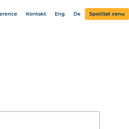
erence
Kontakt
Eng
De
Spočítat cenu