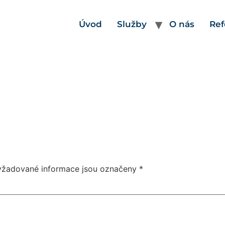
Úvod
Služby
O nás
Ref
yžadované informace jsou označeny
*